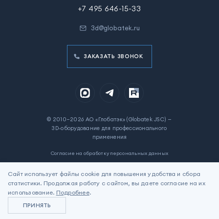
+7 495 646-15-33
3d@globatek.ru
ЗАКАЗАТЬ ЗВОНОК
© 2010–2026 АО «Глобатэк» (Globatek JSC) —
3D‑оборудование для профессионального
применения
Согласие на обработку персональных данных
Политика в отношении обработки персональных данных
Сайт использует файлы cookie для повышения удобства и сбора
статистики. Продолжая работу с сайтом, вы даете согласие на их
Цены на сайте указаны для ознакомления. Не является
использование.
Подробнее
.
офертой.
ПРИНЯТЬ