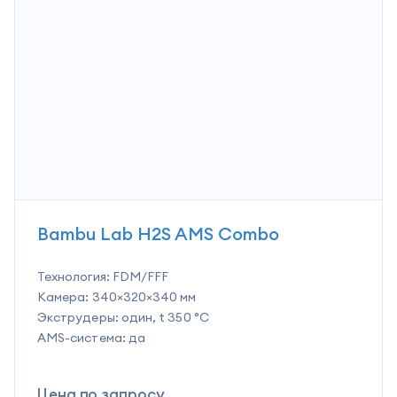
Bambu Lab H2S AMS Combo
Технология:
FDM/FFF
Камера:
340×320×340 мм
Экструдеры:
один, t 350 °C
AMS-система:
да
Цена по запросу