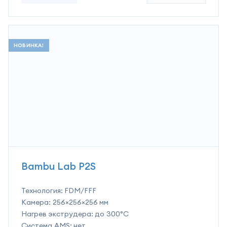
НОВИНКА!
Bambu Lab P2S
Технология:
FDM/FFF
Камера:
256×256×256 мм
Нагрев экструдера:
до 300°C
Система AMS:
нет