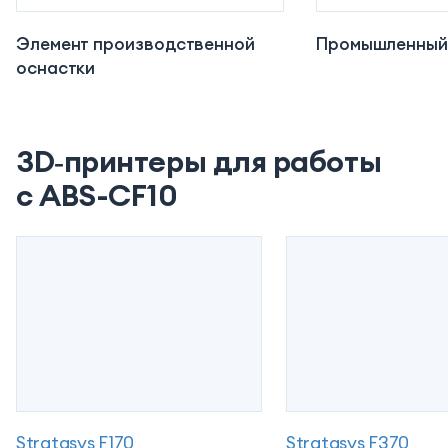
Элемент производственной
Промышленный
оснастки
3D‑принтеры для работы
с ABS-CF10
Stratasys F170
Stratasys F370