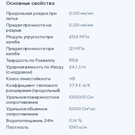
Основные свойства
Продольная усадка при
0.001 мм/мм
литье
Предел прочности на
0.001 мм/мм
разрыв
Модуль упругости при
6136 МПа
изгибе
Предел прочности при
121 МПа
изгибе
Твердость по Роквеллу
R108
Ударная вязкость по Изоду
64.1 J/m
(с надрезом)
Класс огнестойкости
HB
Коэффициент теплового
37.8 E-6/K
расширения (продольный)
Удельное поверхностное
1000000 Ом
сопротивление
Удельное объемное
10000 Ом*см
сопротивление
Водопоглощение, 24hr
0.14 %
Плотность
1090 кг/м