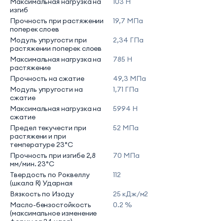
Максимальная нагрузка на
103 Н
изгиб
Прочность при растяжении
19,7 МПа
поперек слоев
Модуль упругости при
2,34 ГПа
растяжении поперек слоев
Максимальная нагрузка на
785 Н
растяжение
Прочность на сжатие
49,3 МПа
Модуль упругости на
1,71 ГПа
сжатие
Максимальная нагрузка на
5994 Н
сжатие
Предел текучести при
52 МПа
растяжени и при
температуре 23°С
Прочность при изгибе 2,8
70 МПа
мм/мин. 23°C
Твердость по Роквеллу
112
(шкала R) Ударная
Вязкость по Изоду
25 кДж/м2
Масло-бензостойкость
0.2 %
(максимальное изменение