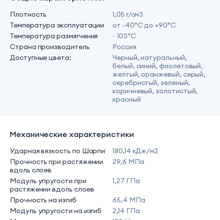
Плотность
1,05 г/см3
Температура эксплуатации
от -40°С до +90°С
Температура размягчения
~ 103°С
Страна производитель
Россия
Доступные цвета:
Черный, натуральный,
белый, синий, фиолетовый,
желтый, оранжевый, серый,
серебристый, зеленый,
коричневый, золотистый,
красный
Механические характеристики
Ударная вязкость по Шарпи
180,14 кДж/м2
Прочность при растяжении
29,6 МПа
вдоль слоев
Модуль упругости при
1,27 ГПа
растяжении вдоль слоев
Прочность на изгиб
65,4 МПа
Модуль упругости на изгиб
2,14 ГПа