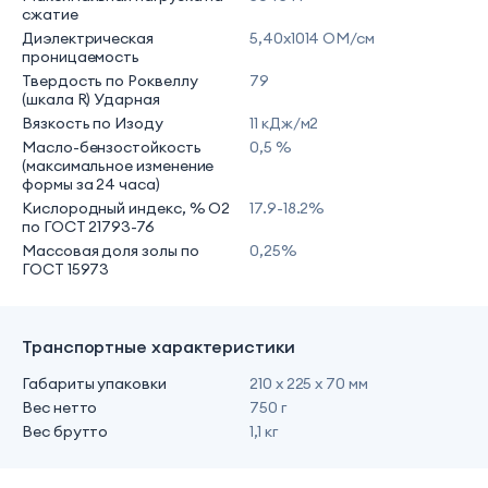
сжатие
Диэлектрическая
5,40х1014 ОМ/см
проницаемость
Твердость по Роквеллу
79
(шкала R) Ударная
Вязкость по Изоду
11 кДж/м2
Масло-бензостойкость
0,5 %
(максимальное изменение
формы за 24 часа)
Кислородный индекс, % O2
17.9-18.2%
по ГОСТ 21793-76
Массовая доля золы по
0,25%
ГОСТ 15973
Транспортные характеристики
Габариты упаковки
210 х 225 х 70 мм
Вес нетто
750 г
Вес брутто
1,1 кг