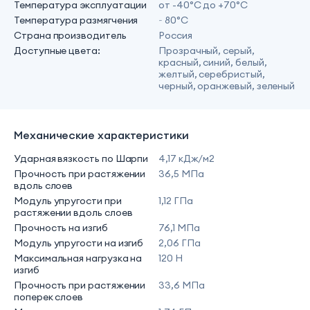
Температура эксплуатации
от -40°С до +70°С
Температура размягчения
~ 80°С
Страна производитель
Россия
Доступные цвета:
Прозрачный, серый,
красный, синий, белый,
желтый, серебристый,
черный, оранжевый, зеленый
Механические характеристики
Ударная вязкость по Шарпи
4,17 кДж/м2
Прочность при растяжении
36,5 МПа
вдоль слоев
Модуль упругости при
1,12 ГПа
растяжении вдоль слоев
Прочность на изгиб
76,1 МПа
Модуль упругости на изгиб
2,06 ГПа
Максимальная нагрузка на
120 Н
изгиб
Прочность при растяжении
33,6 МПа
поперек слоев