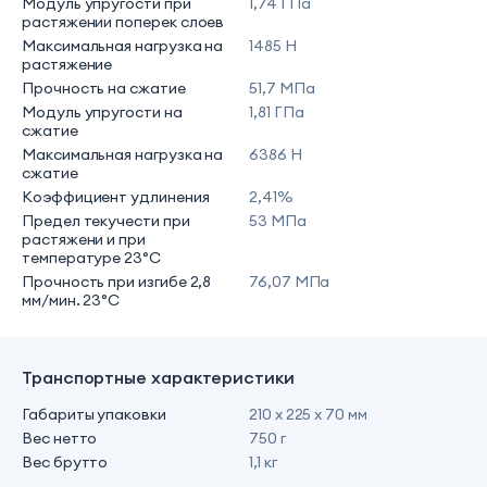
Модуль упругости при
1,74 ГПа
растяжении поперек слоев
Максимальная нагрузка на
1485 Н
растяжение
Прочность на сжатие
51,7 МПа
Модуль упругости на
1,81 ГПа
сжатие
Максимальная нагрузка на
6386 Н
сжатие
Коэффициент удлинения
2,41%
Предел текучести при
53 МПа
растяжени и при
температуре 23°С
Прочность при изгибе 2,8
76,07 МПа
мм/мин. 23°C
Транспортные характеристики
Габариты упаковки
210 х 225 х 70 мм
Вес нетто
750 г
Вес брутто
1,1 кг