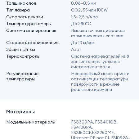
Толщина слоя
0,06–0,3 мм
Тип лазера
CO2, 55 или 100W
Скорость печати
1,5–2,5 л/час
Температура камеры
До 280°C
Система сканирования
Высокоточная цифровая
гальваническая система
Скорость сканирования
До 10 м/сек
Защитный газ
Азот
Термоконтроль
Система нагревателей из 8
зон, интеллектуальная
система контроля
Регулирование
Непрерывный мониторинг и
температуры
оптимизация температуры
поверхности в режиме
реального времени
Материалы
Модельные материалы
FS3300PA, FS3401GB,
FS4100PA,
FS3150CF,FS3250MF,
Ultrasint PP nat 01, FS1092A-