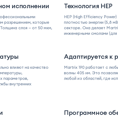
ном исполнении
Технология HEP
профессиональными
HEP (High Efficiency Power
им разрешением, которые
плотностью энергии (5,8 м
Толщина слоя — от 50 мкм,
секторе. Она делает Martr
инженерными смолами (для 
ратуры
Адаптируется к 
льно влияют на качество
Martrix 190 работает с лю
емпературы,
волны 405 нм. Это позволя
ых параметров,
любой из областей, где ис
ужбы внутренних
и
Программное обе