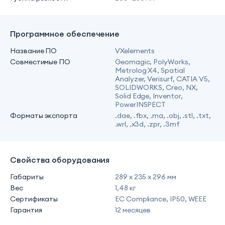
Программное обеспечение
Название ПО
VXelements
Совместимые ПО
Geomagic, PolyWorks,
Metrolog X4, Spatial
Analyzer, Verisurf, CATIA V5,
SOLIDWORKS, Creo, NX,
Solid Edge, Inventor,
PowerINSPECT
Форматы экспорта
.dae, .fbx, .ma, .obj, .stl, .txt,
.wrl, .x3d, .zpr, .3mf
Свойства оборудования
Габариты
289 x 235 x 296 мм
Вес
1,48 кг
Сертификаты
EC Compliance, IP50, WEEE
Гарантия
12 месяцев