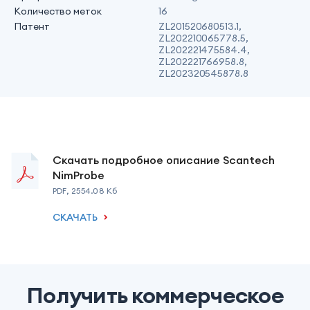
Количество меток
16
Патент
ZL201520680513.1,
ZL202210065778.5,
ZL202221475584.4,
ZL202221766958.8,
ZL202320545878.8
Скачать подробное описание Scantech
NimProbe
PDF
,
2554.08
Кб
СКАЧАТЬ
Получить коммерческое