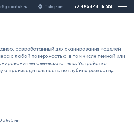
+7 495 646-15-33
d@globatek.ru
Telegram
E
анер, разработанный для сканирования моделей
ера с любой поверхностью, в том числе темной или
канирования человеческого тела. Устройство
ую производительность по глубине резкости,
лгоритму, воспроизведению текстур и
0 х 550 мм