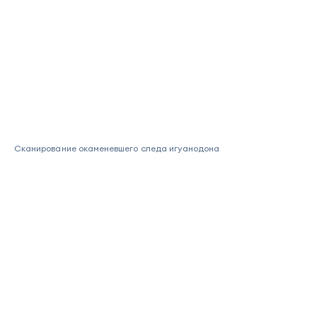
Сканирование окаменевшего следа игуанодона