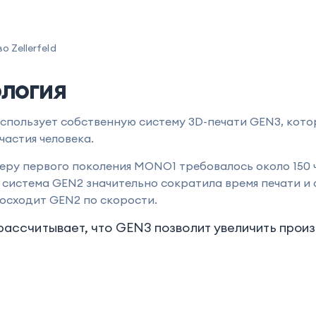
 Zellerfeld
ология
спользует собственную систему 3D-печати GEN3, кот
частия человека.
еру первого поколения MONO1 требовалось около 150 ч
система GEN2 значительно сократила время печати и 
осходит GEN2 по скорости.
d рассчитывает, что GEN3 позволит увеличить прои