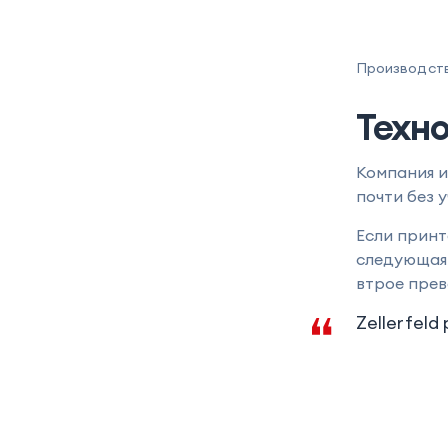
Производство
Техн
Компания и
почти без у
Если принт
следующая 
втрое прев
Zellerfel