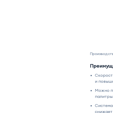
Производство
Преимущ
Скорость
и повыш
Можно пе
палитры
Система 
снижает