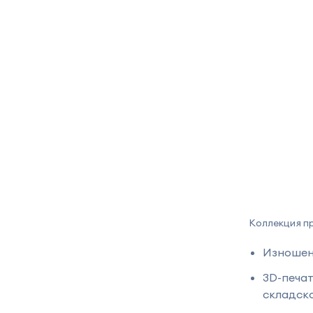
Коллекция пр
Изношенн
3D-печат
складско