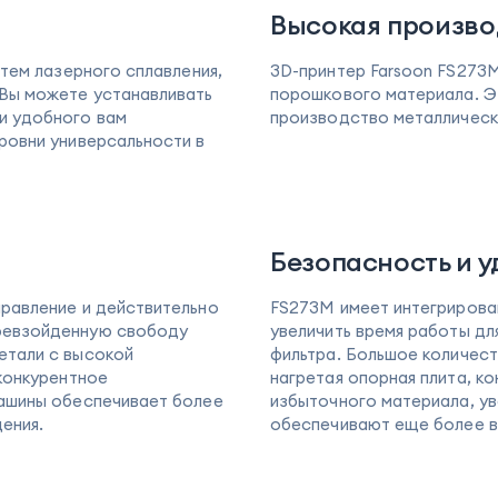
Высокая произво
тем лазерного сплавления,
3D-принтер Farsoon FS273
Вы можете устанавливать
порошкового материала. Э
и удобного вам
производство металлическ
ровни универсальности в
ь
Безопасность и 
равление и действительно
FS273M имеет интегрирова
ревзойденную свободу
увеличить время работы дл
етали с высокой
фильтра. Большое количест
конкурентное
нагретая опорная плита, к
машины обеспечивает более
избыточного материала, ув
ения.
обеспечивают еще более в