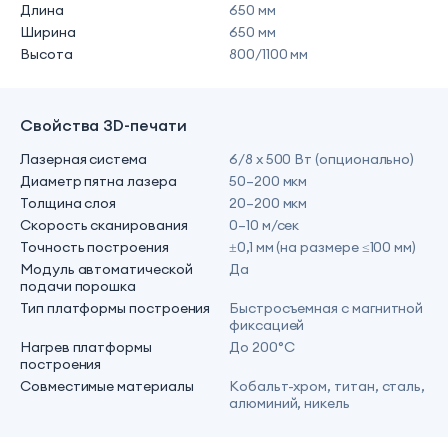
Длина
650 мм
Ширина
650 мм
Высота
800/1100 мм
Свойства 3D-печати
Лазерная система
6/8 х 500 Вт (опционально)
Диаметр пятна лазера
50–200 мкм
Толщина слоя
20–200 мкм
Скорость сканирования
0–10 м/сек
Точность построения
±0,1 мм (на размере ≤100 мм)
Модуль автоматической
Да
подачи порошка
Тип платформы построения
Быстросъемная с магнитной
фиксацией
Нагрев платформы
До 200°C
построения
Совместимые материалы
Кобальт-хром, титан, сталь,
алюминий, никель